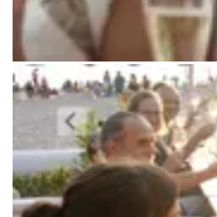
Stärke deine Wahrnehmung, Intuition und
Selbstwahrnehmung
Genieße die Wärme und Unterstützung
einer spirituellen Gemeinschaft
Erfrische deine Energie durch Meditation,
Yoga und erquickende Festlichkeit
Verbinde dich mit einer zeitlosen
Meisterlinie aus Weisheit und Liebe
Warum diese Zelebration so besonders ist
Guru Purnima ist das strahlende Highlight
des spirituellen Jahres. Diese drei
Vollmondtage strahlen pure Freude,
Dankbarkeit und göttliches Licht aus. Tief