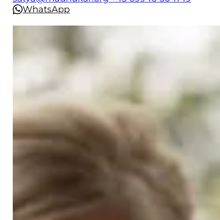
WhatsApp
Erlebe 3 wunderbare Tage
Tritt aus dem Alltag heraus in einen Raum
voller Liebe, Dankbarkeit und Stille. Diese
Vollmondtage laden dich ein, deine
Verbindung zur Wahrheit zu vertiefen, dein
Herz zu öffnen und direkt spirituellen
Segen zu empfangen.
Durch Meditation, Satsang und die heilige
Zeremonie des Guru Purnima erfährst du
tiefen Frieden, Unterstützung und
Erneuerung.
Während der Festlichkeiten wirst du:
an der Guru Purnima Zeremonie mit
Madhukar und der Sangha teilnehmen