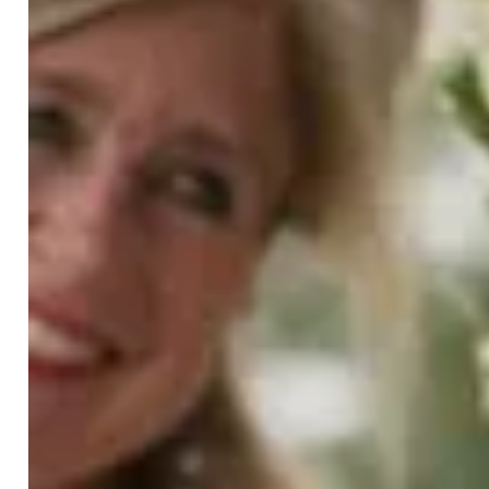
die Kraft menschlicher und göttlicher Liebe
erfahren
an geführten Advaita-Meditationen für
innere Stille und Klarheit teilnehmen
die 9 Kreise des Enlighten Life erfahren, um
deine Lebensenergie zu harmonisieren und
zu vitalisieren
den Segen des Gurus empfangen
im friedvollen Jetzt ruhen und dich mit
deiner Präsenz verbinden
dein Verständnis von Sahaja Samadhi – der
natürlichen Erleuchtung – vertiefen