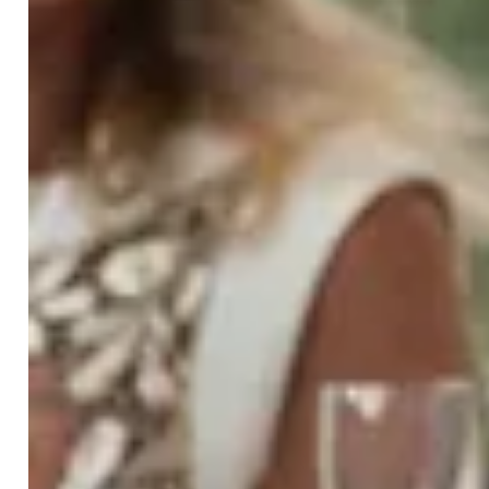
dich mit der Meisterlinie verbinden und
Inspiration, Kraft und Liebe empfangen
eine Nacht durchtanzen zu Madhukars
herzöffnender Musik
Deine Benefits:
Erfahre tiefen inneren Frieden und Klarheit
während der heiligsten Vollmondtage des
Jahres
Empfange Segen und direkte Führung von
Madhukar