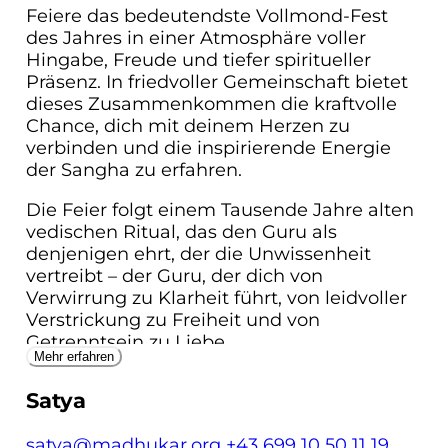
Feiere das bedeutendste Vollmond-Fest
des Jahres in einer Atmosphäre voller
Hingabe, Freude und tiefer spiritueller
Präsenz. In friedvoller Gemeinschaft bietet
dieses Zusammenkommen die kraftvolle
Chance, dich mit deinem Herzen zu
verbinden und die inspirierende Energie
der Sangha zu erfahren.
Die Feier folgt einem Tausende Jahre alten
vedischen Ritual, das den Guru als
denjenigen ehrt, der die Unwissenheit
vertreibt – der Guru, der dich von
Verwirrung zu Klarheit führt, von leidvoller
Verstrickung zu Freiheit und von
Getrenntsein zu Liebe.
Mehr erfahren
Drei leuchtende Tage lang tauchst du ein in
Satya
die heilige Zeremonie der Dankbarkeit, mit
inspirierender Weisheit und transformativer
satya@madhukar.org
+43 699 10 50 11 19
Stille mit Madhukar.