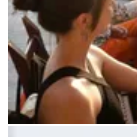
verwurzelt in einer vedischen Tradition, ist
die Zeremonie ein Ausdruck tiefer
Wertschätzung für den Guru, der die
Unwissenheit vertreibt und die Wahrheit
deines eigenen Selbst offenbart.
In Madhukars Präsenz kommen die
Gedanken zur Ruhe, das Herz öffnet sich
und das Bewusstsein vertieft sich. Du fühlst
dich erhoben, unterstützt – eins mit deiner
wahren Natur.