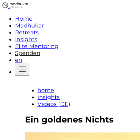
Home
Madhukar
Retreats
Insights
Elite Mentoring
Spenden
en
home
insights
Videos (DE)
Ein goldenes Nichts