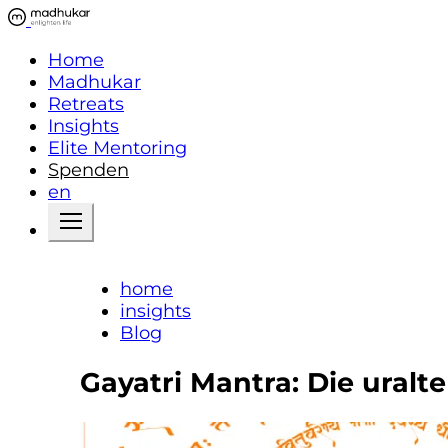
Home
Madhukar
Retreats
Insights
Elite Mentoring
Spenden
en
home
insights
Blog
Gayatri Mantra: Die uralt