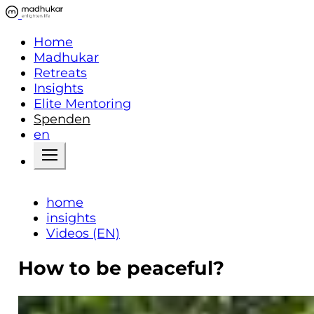
Home
Madhukar
Retreats
Insights
Elite Mentoring
Spenden
en
home
insights
Videos (EN)
How to be peaceful?