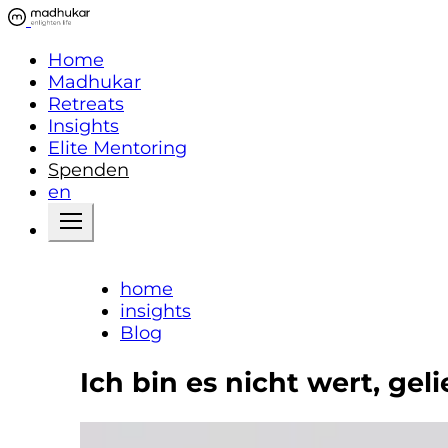
Home
Madhukar
Retreats
Insights
Elite Mentoring
Spenden
en
home
insights
Blog
Ich bin es nicht wert, ge