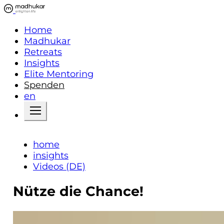
Home
Madhukar
Retreats
Insights
Elite Mentoring
Spenden
en
home
insights
Videos (DE)
Nütze die Chance!