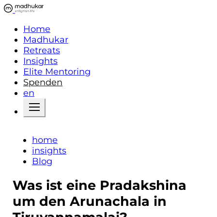
Home
Madhukar
Retreats
Insights
Elite Mentoring
Spenden
en
home
insights
Blog
Was ist eine Pradakshina
um den Arunachala in